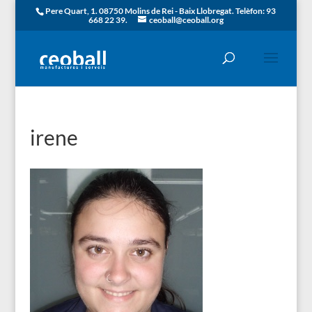
Pere Quart, 1. 08750 Molins de Rei - Baix Llobregat. Telèfon: 93
668 22 39.
ceoball@ceoball.org
irene