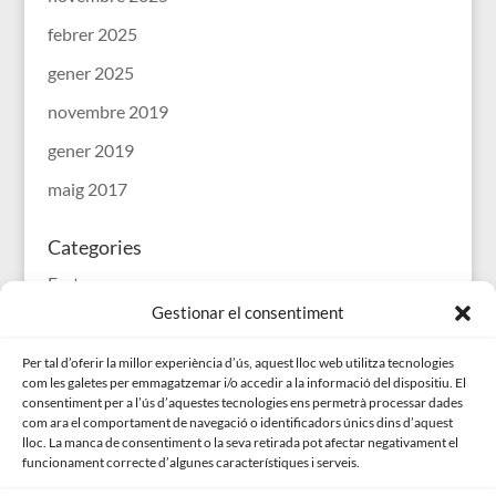
febrer 2025
gener 2025
novembre 2019
gener 2019
maig 2017
Categories
Festes
Gestionar el consentiment
Sin categoría
Sortides
Per tal d’oferir la millor experiència d’ús, aquest lloc web utilitza tecnologies
com les galetes per emmagatzemar i/o accedir a la informació del dispositiu. El
consentiment per a l’ús d’aquestes tecnologies ens permetrà processar dades
Meta
com ara el comportament de navegació o identificadors únics dins d’aquest
lloc. La manca de consentiment o la seva retirada pot afectar negativament el
Entra
funcionament correcte d’algunes característiques i serveis.
Canal de les entrades