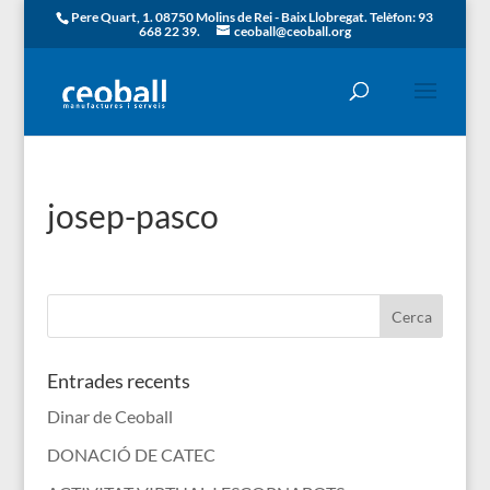
Pere Quart, 1. 08750 Molins de Rei - Baix Llobregat. Telèfon: 93
668 22 39.
ceoball@ceoball.org
josep-pasco
Entrades recents
Dinar de Ceoball
DONACIÓ DE CATEC