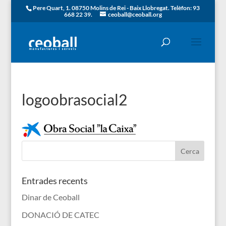
Pere Quart, 1. 08750 Molins de Rei - Baix Llobregat. Telèfon: 93
668 22 39.
ceoball@ceoball.org
logoobrasocial2
Entrades recents
Dinar de Ceoball
DONACIÓ DE CATEC