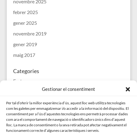
novembre 2025
febrer 2025
gener 2025
novembre 2019
gener 2019
maig 2017
Categories
Festes
Gestionar el consentiment
Sin categoría
Sortides
Per tal d’oferir la millor experiència d’ús, aquest lloc web utilitza tecnologies
com les galetes per emmagatzemar i/o accedir a la informació del dispositiu. El
consentiment per a l’ús d’aquestes tecnologies ens permetrà processar dades
Meta
com ara el comportament de navegació o identificadors únics dins d’aquest
lloc. La manca de consentiment o la seva retirada pot afectar negativament el
Entra
funcionament correcte d’algunes característiques i serveis.