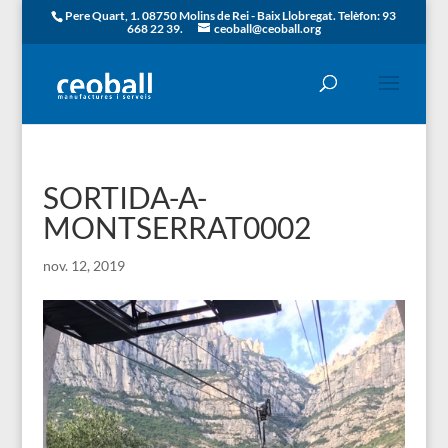
Pere Quart, 1. 08750 Molins de Rei - Baix Llobregat. Telèfon: 93
668 22 39.
ceoball@ceoball.org
SORTIDA-A-
MONTSERRAT0002
nov. 12, 2019